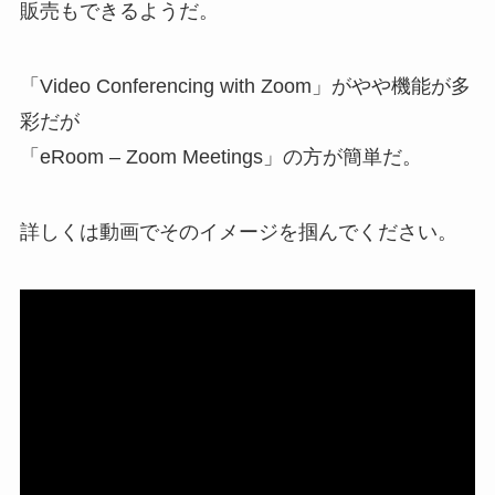
販売もできるようだ。
「Video Conferencing with Zoom」がやや機能が多
彩だが
「eRoom – Zoom Meetings」の方が簡単だ。
5.5.0
96%
10,000+
10,000+
5.5.0
96%
Requires
Ratings
Installs
Installs
Requires
Ratings
詳しくは動画でそのイメージを掴んでください。
MORE INFO
WordPress.org Plugin Page
Video Conferencing with Zoom
Direct Download
4.6.8
Current Version:
Video Conferencing with
2026年6月9日
Last Updated:
Zoom