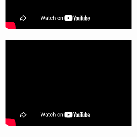
Author(s): Deepen Bajracharya
WP 5.8+
82%
9,000+
9,000+
WP 5.8+
82%
Requires
Ratings
Installs
Installs
Requires
Ratings
MORE INFO
WordPress.org Plugin Page
eRoom – Webinar & Meeting Plugin for
Zoom, Google Meet, Microsoft Teams
Direct Download
1.7.1
Current Version:
eRoom – Webinar &
2026年4月13日
Last Updated:
Meeting Plugin for Zoom,
Google Meet, Microsoft
Teams
Author(s): DigitalME