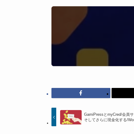
GamiPressとmyCred
そしてさらに現金化する/Wor