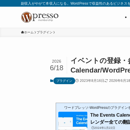
副収入がやがて本収入になる。WordPressで収益性のあるビジネス
ホーム
プラグイン
イベントの登録・参加機能
2026
6/18
Calendar/Word
2023年8月16日
WP 6.5+
100%
2026年6月1
プラグイン
Requires
Ratings
ワードプレッソ-WordPressのプラグ
The Events Cal
レンダー全ての翻訳/W
🕒️2024年1月22日