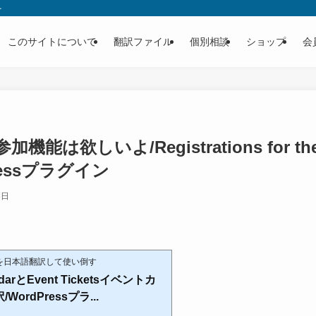
を
このサイトについて
翻訳ファイル
個別相談
ショップ
会
は欲しいよ/Registrations for the 
Pressプラグイン
8日
7,000+
7,000+
Installs
Installs
MORE INFO
WordPress.org Plugin Page
インを日本語翻訳して使い倒す
endarとEvent Ticketsイベントカ
ordPressプラ...