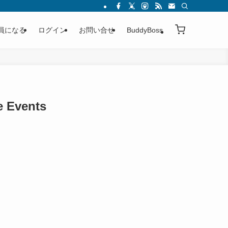
員になる
ログイン
お問い合せ
BuddyBoss
Events
WP 6.5+
100%
Requires
Ratings
Registrations for the Events Calendar –
Event Registration Plugin