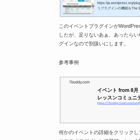
https://ja.wordpress.or
うプラグインの機能をThe Ev
ンは必要なくなったそうで
Registrations for the
を内包しちゃって不要にすること
--------WordPre
このイベントプラグインがWordP
Events Calendar – Event
です。コアプラグインより
したが、足りないあぁ、あったらい
Registration Plugin
列が多いってどうかとおも
いましたが、その他でh...
グインなので別扱いにします。
参考事例
7buddy.com
イベント from 8月 30
レッスンコミュニ
https://7buddy.com/communit
何かのイベントの詳細をクリックし