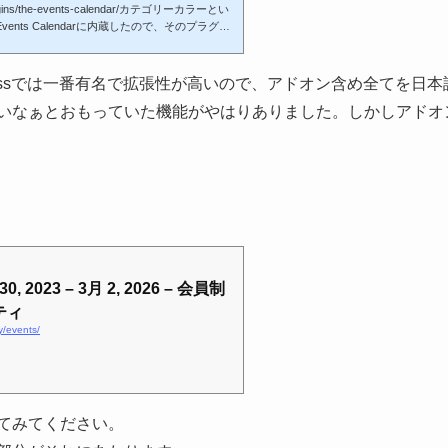
g/plugins/the-events-calendar/カテゴリーカラーとい
ents Calendarに内蔵したので、そのプラグイ
す。このように便利なサードパーティーの機能
3.2.2
Current Version:
もよくあります。以下過去記事-------------
2026年8月5日
Last Updated:
ssで一番有名とおもわれるイベントカレンダープラグイン
ressでは一番有名で拡張性が高いので、アドオン含め全てを日
もイベントチケットプラグインの方が翻訳文字
いなぁとおもっていた機能がやはりありました。しかしアドオ
う・・・デモサイトその存在は昔から知っては
Author(s): roundupwp
, 2023 – 3月 2, 2026 – 会員制
ティ
y/events/
てみてください。